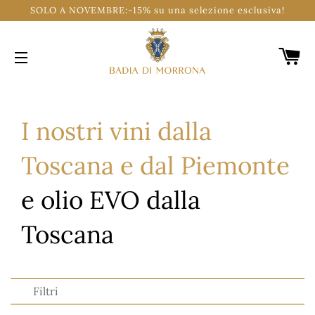
SOLO A NOVEMBRE:-15% su una selezione esclusiva!
C
NAVIGAZIONE DEL SITO
I nostri vini dalla
Toscana e dal Piemonte
e olio EVO dalla
Toscana
Filtri