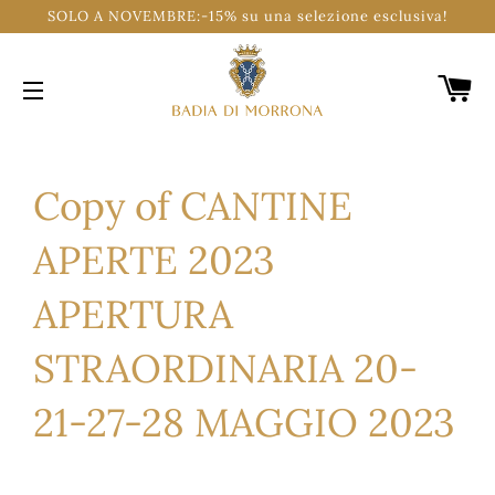
SOLO A NOVEMBRE:-15% su una selezione esclusiva!
C
SITE NAVIGATION
Copy of CANTINE
APERTE 2023
APERTURA
STRAORDINARIA 20-
21-27-28 MAGGIO 2023